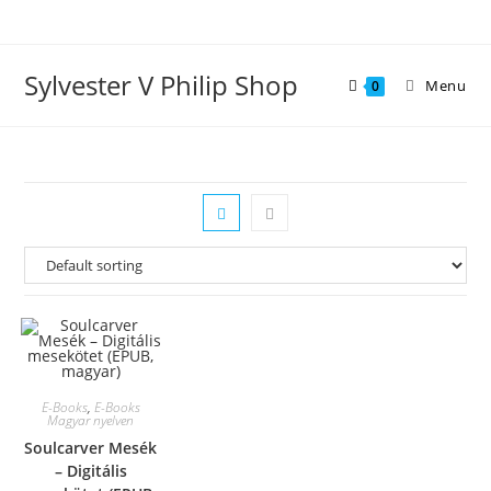
Skip
to
content
Sylvester V Philip Shop
Menu
0
E-Books
,
E-Books
Magyar nyelven
Soulcarver Mesék
– Digitális