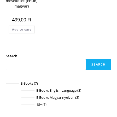
mesekötet (EPUB,
magyar)
499,00
Ft
Add to cart
Search
SEARCH
E-Books
7
7
products
E-Books English Language
3
3
products
E-Books Magyar nyelven
3
3
products
18+
1
1
product